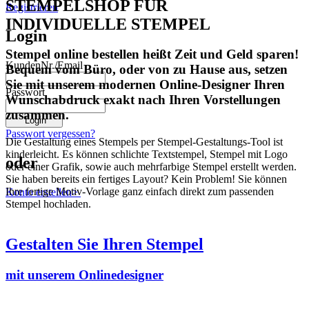
STEMPELSHOP FÜR
Registrieren
INDIVIDUELLE STEMPEL
Login
Stempel online bestellen heißt Zeit und Geld sparen!
KundenNr./Email
Bequem vom Büro, oder von zu Hause aus, setzen
Sie mit unserem modernen Online-Designer Ihren
Passwort
Wunschabdruck exakt nach Ihren Vorstellungen
zusammen.
Passwort vergessen?
Die Gestaltung eines Stempels per Stempel-Gestaltungs-Tool ist
kinderleicht. Es können schlichte Textstempel, Stempel mit Logo
oder
oder einer Grafik, sowie auch mehrfarbige Stempel erstellt werden.
Sie haben bereits ein fertiges Layout? Kein Problem! Sie können
Ihre fertige Motiv-Vorlage ganz einfach direkt zum passenden
Konto erstellen>
Stempel hochladen.
Gestalten Sie Ihren Stempel
mit unserem Onlinedesigner