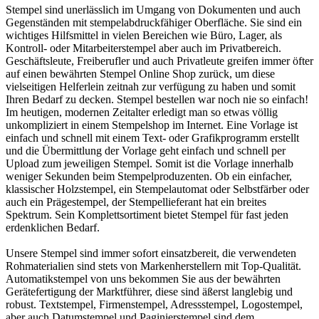
Stempel sind unerlässlich im Umgang von Dokumenten und auch
Gegenständen mit stempelabdruckfähiger Oberfläche. Sie sind ein
wichtiges Hilfsmittel in vielen Bereichen wie Büro, Lager, als
Kontroll- oder Mitarbeiterstempel aber auch im Privatbereich.
Geschäftsleute, Freiberufler und auch Privatleute greifen immer öfter
auf einen bewährten Stempel Online Shop zurück, um diese
vielseitigen Helferlein zeitnah zur verfügung zu haben und somit
Ihren Bedarf zu decken. Stempel bestellen war noch nie so einfach!
Im heutigen, modernen Zeitalter erledigt man so etwas völlig
unkompliziert in einem Stempelshop im Internet. Eine Vorlage ist
einfach und schnell mit einem Text- oder Grafikprogramm erstellt
und die Übermittlung der Vorlage geht einfach und schnell per
Upload zum jeweiligen Stempel. Somit ist die Vorlage innerhalb
weniger Sekunden beim Stempelproduzenten. Ob ein einfacher,
klassischer Holzstempel, ein Stempelautomat oder Selbstfärber oder
auch ein Prägestempel, der Stempellieferant hat ein breites
Spektrum. Sein Komplettsortiment bietet Stempel für fast jeden
erdenklichen Bedarf.
Unsere Stempel sind immer sofort einsatzbereit, die verwendeten
Rohmaterialien sind stets von Markenherstellern mit Top-Qualität.
Automatikstempel von uns bekommen Sie aus der bewährten
Gerätefertigung der Marktführer, diese sind äßerst langlebig und
robust. Textstempel, Firmenstempel, Adressstempel, Logostempel,
aber auch Datumstempel und Paginierstempel sind dem