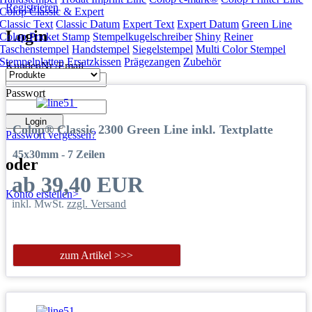
Registrieren
Colop Classic & Expert
Classic Text
Classic Datum
Expert Text
Expert Datum
Green Line
Login
Colop Pocket Stamp
Stempelkugelschreiber
Shiny
Reiner
Taschenstempel
Handstempel
Siegelstempel
Multi Color Stempel
Stempelplatten
Ersatzkissen
Prägezangen
Zubehör
KundenNr./Email
Passwort
Colop® Classic 2300 Green Line inkl. Textplatte
Passwort vergessen?
45x30mm - 7 Zeilen
oder
ab 39,40 EUR
Konto erstellen>
inkl. MwSt.
zzgl. Versand
zum Artikel >>>