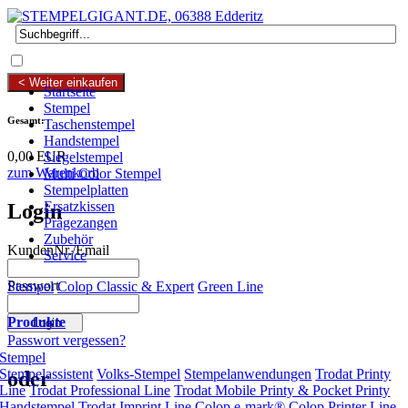
0 Artikel
0,00 EUR
< Weiter einkaufen
Startseite
Stempel
Gesamt:
Taschenstempel
Handstempel
0,00 EUR
Siegelstempel
zum Warenkorb
Multi Color Stempel
Stempelplatten
Ersatzkissen
Login
Prägezangen
Zubehör
KundenNr./Email
Service
Passwort
Stempel
Colop Classic & Expert
Green Line
Produkte
Passwort vergessen?
Stempel
Stempelassistent
Volks-Stempel
Stempelanwendungen
Trodat Printy
oder
Line
Trodat Professional Line
Trodat Mobile Printy & Pocket Printy
Handstempel
Trodat Imprint Line
Colop e-mark®
Colop Printer Line