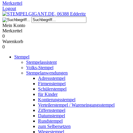
Merkzettel
Logout
Mein Konto
Merkzettel
0
Warenkorb
0
Stempel
Stempelassistent
Volks-Stempel
Stempelanwendungen
Adressstempel
Firmenstempel
Schülerstempel
für Kinder
Kontierungsstempel
Verteilerstempel / Wareneingangsstempel
Ziffernstempel
Datumstempel
Rundstempel
zum Selbersetzen
Wiegestempel