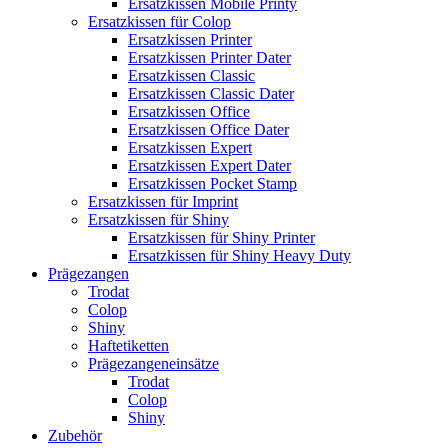
Ersatzkissen Mobile Printy
Ersatzkissen für Colop
Ersatzkissen Printer
Ersatzkissen Printer Dater
Ersatzkissen Classic
Ersatzkissen Classic Dater
Ersatzkissen Office
Ersatzkissen Office Dater
Ersatzkissen Expert
Ersatzkissen Expert Dater
Ersatzkissen Pocket Stamp
Ersatzkissen für Imprint
Ersatzkissen für Shiny
Ersatzkissen für Shiny Printer
Ersatzkissen für Shiny Heavy Duty
Prägezangen
Trodat
Colop
Shiny
Haftetiketten
Prägezangeneinsätze
Trodat
Colop
Shiny
Zubehör