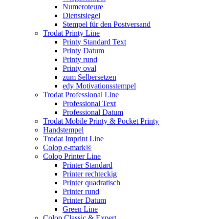
Numeroteure
Dienstsiegel
Stempel für den Postversand
Trodat Printy Line
Printy Standard Text
Printy Datum
Printy rund
Printy oval
zum Selbersetzen
edy Motivationsstempel
Trodat Professional Line
Professional Text
Professional Datum
Trodat Mobile Printy & Pocket Printy
Handstempel
Trodat Imprint Line
Colop e-mark®
Colop Printer Line
Printer Standard
Printer rechteckig
Printer quadratisch
Printer rund
Printer Datum
Green Line
Colop Classic & Expert