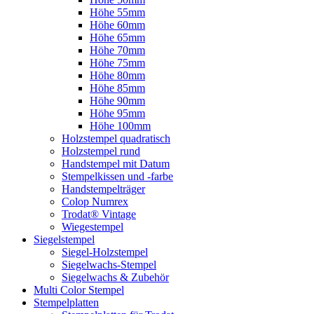
Höhe 55mm
Höhe 60mm
Höhe 65mm
Höhe 70mm
Höhe 75mm
Höhe 80mm
Höhe 85mm
Höhe 90mm
Höhe 95mm
Höhe 100mm
Holzstempel quadratisch
Holzstempel rund
Handstempel mit Datum
Stempelkissen und -farbe
Handstempelträger
Colop Numrex
Trodat® Vintage
Wiegestempel
Siegelstempel
Siegel-Holzstempel
Siegelwachs-Stempel
Siegelwachs & Zubehör
Multi Color Stempel
Stempelplatten