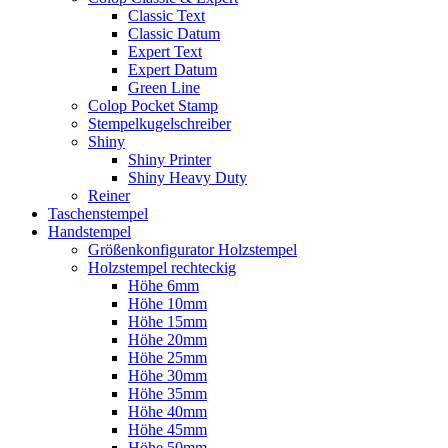
Classic Text
Classic Datum
Expert Text
Expert Datum
Green Line
Colop Pocket Stamp
Stempelkugelschreiber
Shiny
Shiny Printer
Shiny Heavy Duty
Reiner
Taschenstempel
Handstempel
Größenkonfigurator Holzstempel
Holzstempel rechteckig
Höhe 6mm
Höhe 10mm
Höhe 15mm
Höhe 20mm
Höhe 25mm
Höhe 30mm
Höhe 35mm
Höhe 40mm
Höhe 45mm
Höhe 50mm